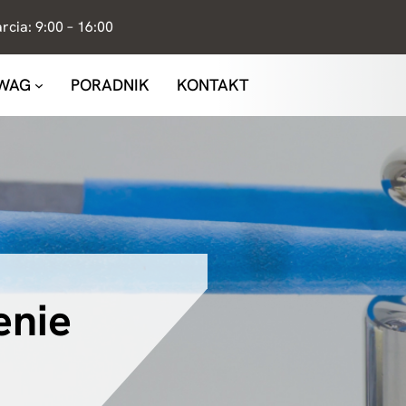
cia: 9:00 – 16:00
 WAG
PORADNIK
KONTAKT
enie