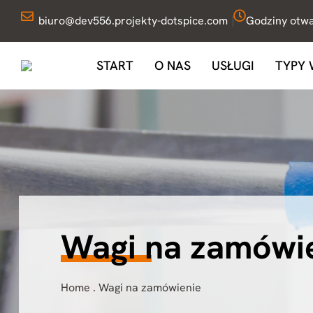
biuro@dev556.projekty-dotspice.com
Godziny otwar
START
O NAS
USŁUGI
TYPY
Wagi na zamówi
Home
.
Wagi na zamówienie